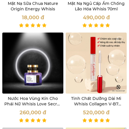
Mặt Nạ Sữa Chua Nature
Mặt Nạ Ngủ Cấp Ẩm Chống
Origin Energy Whisis
Lão Hóa Whisis 70ml
18,000
đ
490,000
đ
Nước Hoa Vùng Kín Cho
Tinh Chất Dưỡng Dài Mi
Phái Nữ Whisis Love Secret
Whisis Collagen V-B7
Inner Perfume
Eyelash Volume Ampoule
260,000
đ
520,000
đ