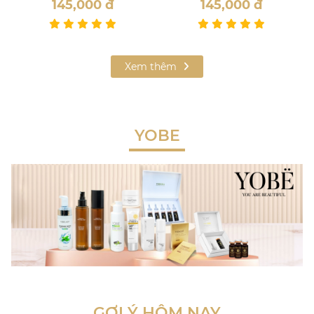
145,000
đ
145,000
đ
Xem thêm
YOBE
GỢI Ý HÔM NAY