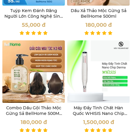
Tuýp Kem Đánh Răng
Dầu Xả Thảo Mộc Gừng Sả
Người Lớn Công Nghệ Sinh
BellHome 500ml
Học Bell Home 150G
55,000
đ
180,000
đ
Combo Dầu Gội Thảo Mộc
Máy Đẩy Tinh Chất Hàn
Gừng Sả BellHome 500ML
Quốc WHISIS Nano Chip
Tặng Bọt Vệ Sinh Phụ Nữ
Derma Pen Mờ Nám, Giảm
180,000
đ
1,500,000
đ
100ML
Nếp Nhăn