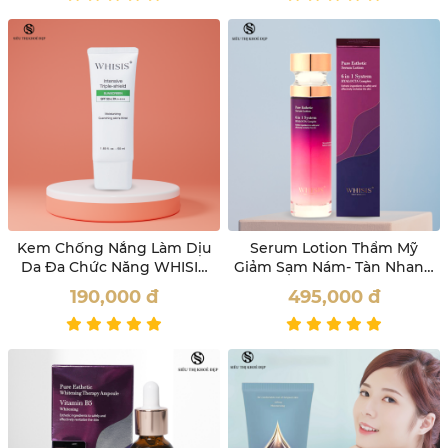
Kem Chống Nắng Làm Dịu
Serum Lotion Thẩm Mỹ
Da Đa Chức Năng WHISIS
Giảm Sạm Nám- Tàn Nhang
Intensive Triple-Shield
Whisis 100ml
190,000
đ
495,000
đ
Sunscreen