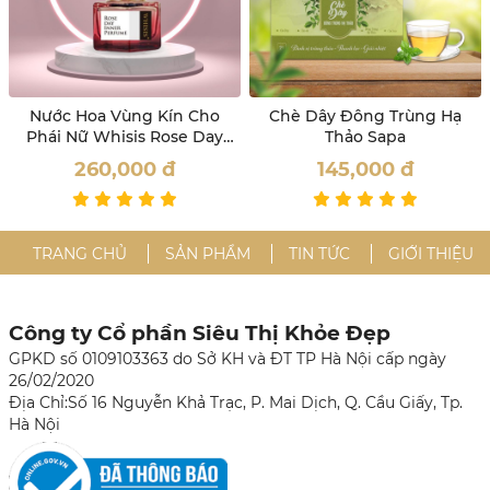
Nước Hoa Vùng Kín Cho
Chè Dây Đông Trùng Hạ
Phái Nữ Whisis Rose Day
Thảo Sapa
Inner Perfume
260,000
đ
145,000
đ
TRANG CHỦ
SẢN PHẨM
TIN TỨC
GIỚI THIỆU
Công ty Cổ phần Siêu Thị Khỏe Đẹp
GPKD số 0109103363 do Sở KH và ĐT TP Hà Nội cấp ngày
26/02/2020
Địa Chỉ:Số 16 Nguyễn Khả Trạc, P. Mai Dịch, Q. Cầu Giấy, Tp.
Hà Nội