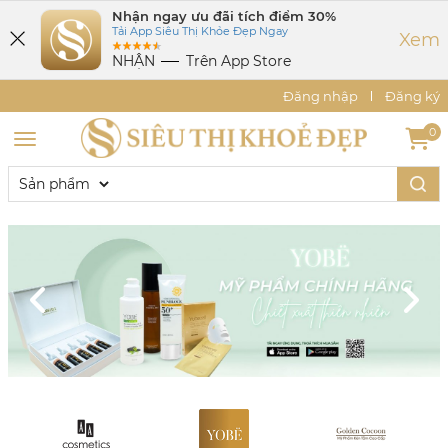
Nhận ngay ưu đãi tích điểm 30%
Tải App Siêu Thị Khỏe Đẹp Ngay
Xem
NHẬN
Trên App Store
Đăng nhập
Đăng ký
0