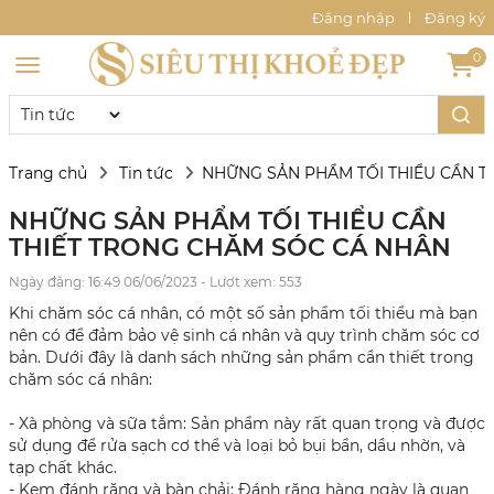
Đăng nhập
Đăng ký
0
Trang chủ
Tin tức
NHỮNG SẢN PHẨM TỐI THIỂU CẦN T
NHỮNG SẢN PHẨM TỐI THIỂU CẦN
THIẾT TRONG CHĂM SÓC CÁ NHÂN
Ngày đăng: 16:49 06/06/2023 - Lượt xem: 553
Khi chăm sóc cá nhân, có một số sản phẩm tối thiểu mà bạn
nên có để đảm bảo vệ sinh cá nhân và quy trình chăm sóc cơ
bản. Dưới đây là danh sách những sản phẩm cần thiết trong
chăm sóc cá nhân:
- Xà phòng và sữa tắm: Sản phẩm này rất quan trọng và được
sử dụng để rửa sạch cơ thể và loại bỏ bụi bẩn, dầu nhờn, và
tạp chất khác.
- Kem đánh răng và bàn chải: Đánh răng hàng ngày là quan