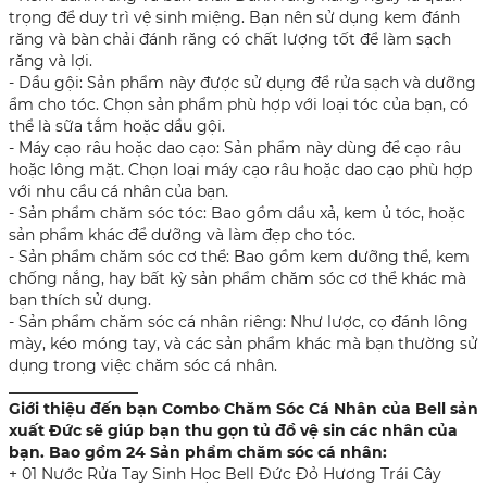
trọng để duy trì vệ sinh miệng. Bạn nên sử dụng kem đánh
răng và bàn chải đánh răng có chất lượng tốt để làm sạch
răng và lợi.
- Dầu gội: Sản phẩm này được sử dụng để rửa sạch và dưỡng
ẩm cho tóc. Chọn sản phẩm phù hợp với loại tóc của bạn, có
thể là sữa tắm hoặc dầu gội.
- Máy cạo râu hoặc dao cạo: Sản phẩm này dùng để cạo râu
hoặc lông mặt. Chọn loại máy cạo râu hoặc dao cạo phù hợp
với nhu cầu cá nhân của bạn.
- Sản phẩm chăm sóc tóc: Bao gồm dầu xả, kem ủ tóc, hoặc
sản phẩm khác để dưỡng và làm đẹp cho tóc.
- Sản phẩm chăm sóc cơ thể: Bao gồm kem dưỡng thể, kem
chống nắng, hay bất kỳ sản phẩm chăm sóc cơ thể khác mà
bạn thích sử dụng.
- Sản phẩm chăm sóc cá nhân riêng: Như lược, cọ đánh lông
mày, kéo móng tay, và các sản phẩm khác mà bạn thường sử
dụng trong việc chăm sóc cá nhân.
_________________
Giới thiệu đến bạn Combo Chăm Sóc Cá Nhân của Bell sản
xuất Đức sẽ giúp bạn thu gọn tủ đồ vệ sin các nhân của
bạn. Bao gồm 24 Sản phẩm chăm sóc cá nhân:
+ 01 Nước Rửa Tay Sinh Học Bell Đức Đỏ Hương Trái Cây