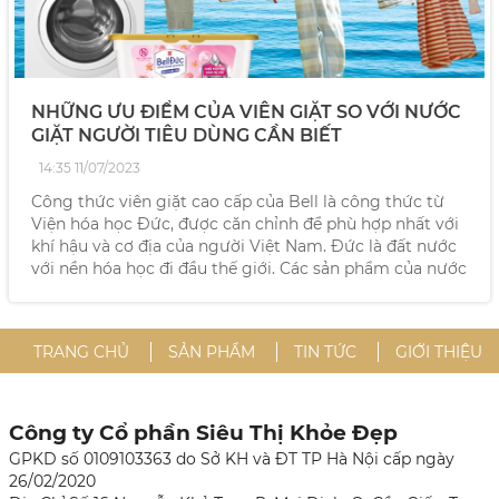
NHỮNG ƯU ĐIỂM CỦA VIÊN GIẶT SO VỚI NƯỚC
GIẶT NGƯỜI TIÊU DÙNG CẦN BIẾT
14:35 11/07/2023
Công thức viên giặt cao cấp của Bell là công thức từ
Viện hóa học Đức, được căn chỉnh để phù hợp nhất với
khí hậu và cơ địa của người Việt Nam. Đức là đất nước
với nền hóa học đi đầu thế giới. Các sản phẩm của nước
Đức nổi tiếng bởi chất lượng và bền bỉ.
TRANG CHỦ
SẢN PHẨM
TIN TỨC
GIỚI THIỆU
Công ty Cổ phần Siêu Thị Khỏe Đẹp
GPKD số 0109103363 do Sở KH và ĐT TP Hà Nội cấp ngày
26/02/2020