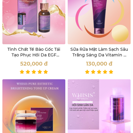
Tinh Chất Tế Bào Gốc Tái
Sữa Rửa Mặt Làm Sạch Sâu
Tạo Phục Hồi Da EGF
Trắng Sáng Da Vitamin E
Whisis
Whisis 120ml
520,000
đ
130,000
đ