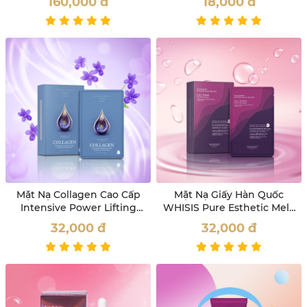
160,000
đ
18,000
đ
Mặt Nạ Collagen Cao Cấp
Mặt Nạ Giấy Hàn Quốc
Intensive Power Lifting
WHISIS Pure Esthetic Mela
Essence Whisis
White Essence Dưỡng
32,000
đ
32,000
đ
Trắng Da 25ml