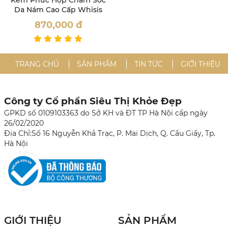
Kem Phức Hợp Chăm Sóc
Da Nám Cao Cấp Whisis
870,000
đ
TRANG CHỦ
SẢN PHẨM
TIN TỨC
GIỚI THIỆU
Công ty Cổ phần Siêu Thị Khỏe Đẹp
GPKD số 0109103363 do Sở KH và ĐT TP Hà Nội cấp ngày
26/02/2020
Địa Chỉ:Số 16 Nguyễn Khả Trạc, P. Mai Dịch, Q. Cầu Giấy, Tp.
Hà Nội
GIỚI THIỆU
SẢN PHẨM