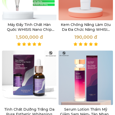
Máy Đẩy Tinh Chất Hàn
Kem Chống Nắng Làm Dịu
Quốc WHISIS Nano Chip
Da Đa Chức Năng WHISIS
Derma Pen Mờ Nám, Giảm
Intensive Triple-Shield
1,500,000
đ
190,000
đ
Nếp Nhăn
Sunscreen
Tinh Chất Dưỡng Trắng Da
Serum Lotion Thẩm Mỹ
Pure Esthetic Whitening
Giảm Sạm Nám- Tàn Nhang