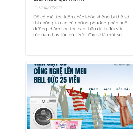
11:37 14/07/2023
Để có mái tóc luôn chắc khỏe không bị thô sơ
thì chúng ta cần có những phương pháp nuôi
dưỡng chăm sóc tóc cẩn thận dù là đối với
tóc nam hay tóc nữ. Dưới đây sẽ là một số
lưu ý giúp các bạn nam có thể duy trì mái tóc
chắc khỏe của mình.