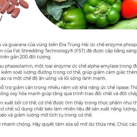
rus và guarana của vùng biển Địa Trung Hải ức chế enzyme phosph
ền của Fat Shredding Technology® (FST) đã được cấp bằng sáng 
trên gần 200 đối tượng.
 giàu phaseolamin, một loại enzyme ức chế alpha-amylase trong 
p kiểm soát lượng đường trong cơ thể, giúp giảm cảm giác thèm
 tạo ra một chế độ ăn uống và lối sống lành mạnh.
hỗ trợ giảm cân trong nhiều năm với khả năng ức chế lipase. Thà
chống oxy hóa mạnh giúp tăng quá trình trao đổi chất và đốt chá
n xuất bởi cơ thể, có thể được tìm thấy trong thực phẩm như thịt
ơ chế: sử dụng chất béo làm nhiên liệu để sản xuất năng lượng,
béo và giảm lượng mỡ tích tụ trong cơ thể.
 nhanh chóng. Hãy quyết tâm xóa sổ mỡ dư thừa nhé. Chúc các