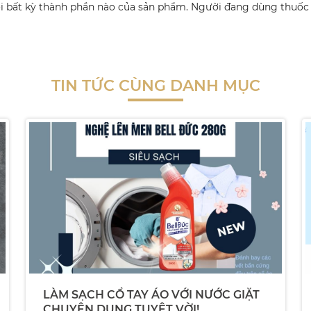
 bất kỳ thành phần nào của sản phẩm. Người đang dùng thuốc c
TIN TỨC CÙNG DANH MỤC
LÀM SẠCH CỔ TAY ÁO VỚI NƯỚC GIẶT
CHUYÊN DỤNG TUYỆT VỜI!