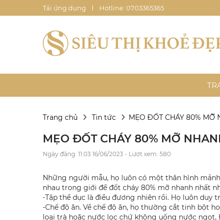
Tải ứng dụng
Hotline: 0703365365
TR
Trang chủ
Tin tức
MẸO ĐỐT CHÁY 80% MỠ 
MẸO ĐỐT CHÁY 80% MỠ NHAN
Ngày đăng: 11:03 16/06/2023 - Lượt xem: 580
Những người mẫu, họ luôn có một thân hình mảnh 
nhau trong giới để đốt cháy 80% mỡ nhanh nhất nh
-Tập thể dục là điều đương nhiên rồi. Họ luôn duy t
-Chế độ ăn. Về chế độ ăn, họ thường cắt tinh bột ho
loại trà hoặc nước lọc chứ không uống nước ngọt, 