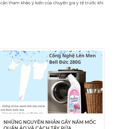
ần tham khảo ý kiến của chuyên gia y tế trước khi
NHỮNG NGUYÊN NHÂN GÂY NẤM MỐC
QUẦN ÁO VÀ CÁCH TẨY RỬA