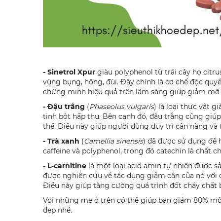
- Sinetrol Xpur
giàu polyphenol từ trái cây họ cit
vùng bụng, hông, đùi. Đây chính là cơ chế độc quy
chứng minh hiệu quả trên lâm sàng giúp giảm mỡ 
- Đ
ậu trắng
(
Phaseolus vulgaris
) là loại thực vật
tinh bột hấp thụ. Bên cạnh đó, đậu trắng cũng giú
thể. Điều này giúp người dùng duy trì cân nặng và
- T
rà xanh
(
Camellia sinensis
) đã được sử dụng để 
caffeine và polyphenol, trong đó catechin là chất 
- L-carnitine
là một loại acid amin tự nhiên được sả
được nghiên cứu về tác dụng giảm cân của nó với c
Điều này giúp tăng cường quá trình đốt cháy chất 
Với những mẹ ở trên có thể giúp bạn giảm 80% mỡ
đẹp nhé.