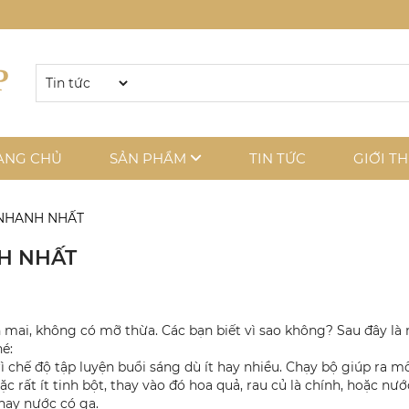
ANG CHỦ
SẢN PHẨM
TIN TỨC
GIỚI TH
NHANH NHẤT
H NHẤT
mai, không có mỡ thừa. Các bạn biết vì sao không? Sau đây 
é:
rì chế độ tập luyện buổi sáng dù ít hay nhiều. Chạy bộ giúp ra m
ặc rất ít tinh bột, thay vào đó hoa quả, rau củ là chính, hoặc n
hay nước có ga.