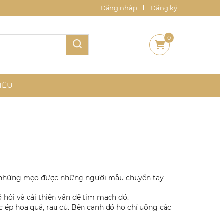
Đăng nhập
Đăng ký
0
IỆU
là những mẹo được những người mẫu chuyền tay
ồ hôi và cải thiện vấn đề tim mạch đó.
ước ép hoa quả, rau củ. Bên cạnh đó họ chỉ uống các