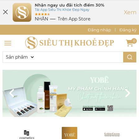
Nhận ngay ưu đãi tích điểm 30%
Tải App Siêu Thị Khỏe Đẹp Ngay
Xem
NHẬN
Trên App Store
Đăng nhập
Đăng ký
0