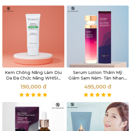
Kem Chống Nắng Làm Dịu
Serum Lotion Thẩm Mỹ
Da Đa Chức Năng WHISIS
Giảm Sạm Nám- Tàn Nhang
Intensive Triple-Shield
Whisis 100ml
190,000
đ
495,000
đ
Sunscreen