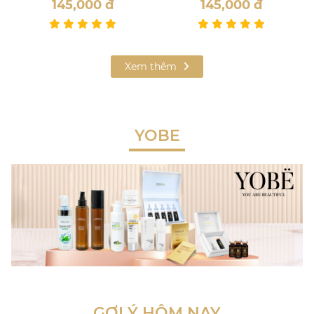
145,000
đ
145,000
đ
Xem thêm
YOBE
GỢI Ý HÔM NAY