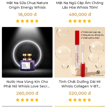
Mặt Nạ Sữa Chua Nature
Mặt Nạ Ngủ Cấp Ẩm Chống
Origin Energy Whisis
Lão Hóa Whisis 70ml
18,000
đ
490,000
đ
Nước Hoa Vùng Kín Cho
Tinh Chất Dưỡng Dài Mi
Phái Nữ Whisis Love Secret
Whisis Collagen V-B7
Inner Perfume
Eyelash Volume Ampoule
260,000
đ
520,000
đ