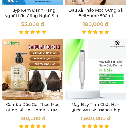
Tuýp Kem Đánh Răng
Dầu Xả Thảo Mộc Gừng Sả
Người Lớn Công Nghệ Sinh
BellHome 500ml
Học Bell Home 150G
55,000
đ
180,000
đ
Combo Dầu Gội Thảo Mộc
Máy Đẩy Tinh Chất Hàn
Gừng Sả BellHome 500ML
Quốc WHISIS Nano Chip
Tặng Bọt Vệ Sinh Phụ Nữ
Derma Pen Mờ Nám, Giảm
180,000
đ
1,500,000
đ
100ML
Nếp Nhăn