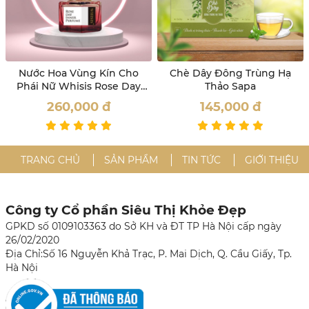
Nước Hoa Vùng Kín Cho
Chè Dây Đông Trùng Hạ
Phái Nữ Whisis Rose Day
Thảo Sapa
Inner Perfume
260,000
đ
145,000
đ
TRANG CHỦ
SẢN PHẨM
TIN TỨC
GIỚI THIỆU
Công ty Cổ phần Siêu Thị Khỏe Đẹp
GPKD số 0109103363 do Sở KH và ĐT TP Hà Nội cấp ngày
26/02/2020
Địa Chỉ:Số 16 Nguyễn Khả Trạc, P. Mai Dịch, Q. Cầu Giấy, Tp.
Hà Nội