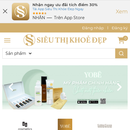
Nhận ngay ưu đãi tích điểm 30%
Tải App Siêu Thị Khỏe Đẹp Ngay
Xem
NHẬN
Trên App Store
Đăng nhập
Đăng ký
0