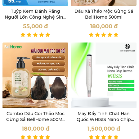
Tuýp Kem Đánh Răng
Dầu Xả Thảo Mộc Gừng Sả
Người Lớn Công Nghệ Sinh
BellHome 500ml
Học Bell Home 150G
55,000
đ
180,000
đ
Combo Dầu Gội Thảo Mộc
Máy Đẩy Tinh Chất Hàn
Gừng Sả BellHome 500ML
Quốc WHISIS Nano Chip
Tặng Bọt Vệ Sinh Phụ Nữ
Derma Pen Mờ Nám, Giảm
180,000
đ
1,500,000
đ
100ML
Nếp Nhăn