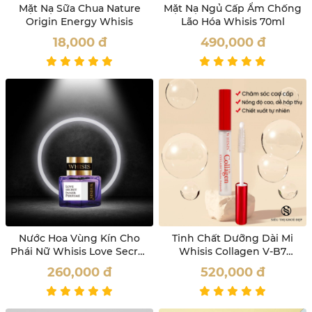
Mặt Nạ Sữa Chua Nature
Mặt Nạ Ngủ Cấp Ẩm Chống
Origin Energy Whisis
Lão Hóa Whisis 70ml
18,000
đ
490,000
đ
Nước Hoa Vùng Kín Cho
Tinh Chất Dưỡng Dài Mi
Phái Nữ Whisis Love Secret
Whisis Collagen V-B7
Inner Perfume
Eyelash Volume Ampoule
260,000
đ
520,000
đ