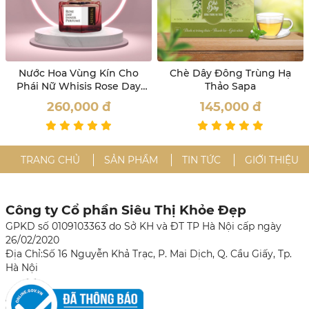
Nước Hoa Vùng Kín Cho
Chè Dây Đông Trùng Hạ
Phái Nữ Whisis Rose Day
Thảo Sapa
Inner Perfume
260,000
đ
145,000
đ
TRANG CHỦ
SẢN PHẨM
TIN TỨC
GIỚI THIỆU
Công ty Cổ phần Siêu Thị Khỏe Đẹp
GPKD số 0109103363 do Sở KH và ĐT TP Hà Nội cấp ngày
26/02/2020
Địa Chỉ:Số 16 Nguyễn Khả Trạc, P. Mai Dịch, Q. Cầu Giấy, Tp.
Hà Nội