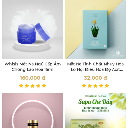
Whisis Mặt Nạ Ngủ Cấp Ẩm
Mặt Nạ Tinh Chất Nhụy Hoa
Chống Lão Hóa 15ml
Lô Hội Điều Hòa Độ Axit
Của Da Whisis
160,000
đ
32,000
đ