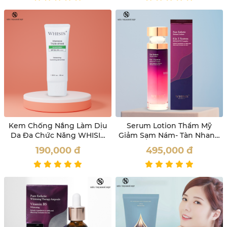
Kem Chống Nắng Làm Dịu
Serum Lotion Thẩm Mỹ
Da Đa Chức Năng WHISIS
Giảm Sạm Nám- Tàn Nhang
Intensive Triple-Shield
Whisis 100ml
190,000
đ
495,000
đ
Sunscreen