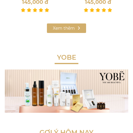
00
đ
145,000
đ
145,000
Xem thêm
YOBE
GỢI Ý HÔM NAY