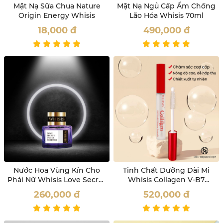
Mặt Nạ Sữa Chua Nature
Mặt Nạ Ngủ Cấp Ẩm Chống
Origin Energy Whisis
Lão Hóa Whisis 70ml
18,000
đ
490,000
đ
Nước Hoa Vùng Kín Cho
Tinh Chất Dưỡng Dài Mi
Phái Nữ Whisis Love Secret
Whisis Collagen V-B7
Inner Perfume
Eyelash Volume Ampoule
260,000
đ
520,000
đ