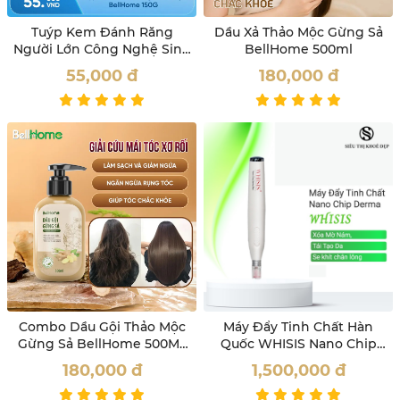
Tuýp Kem Đánh Răng
Dầu Xả Thảo Mộc Gừng Sả
Người Lớn Công Nghệ Sinh
BellHome 500ml
Học Bell Home 150G
55,000
đ
180,000
đ
Combo Dầu Gội Thảo Mộc
Máy Đẩy Tinh Chất Hàn
Gừng Sả BellHome 500ML
Quốc WHISIS Nano Chip
Tặng Bọt Vệ Sinh Phụ Nữ
Derma Pen Mờ Nám, Giảm
180,000
đ
1,500,000
đ
100ML
Nếp Nhăn