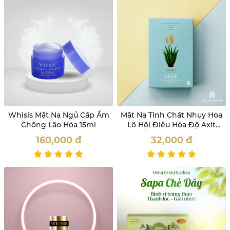
Whisis Mặt Nạ Ngủ Cấp Ẩm
Mặt Nạ Tinh Chất Nhụy Hoa
Chống Lão Hóa 15ml
Lô Hội Điều Hòa Độ Axit
Của Da Whisis
160,000
đ
32,000
đ