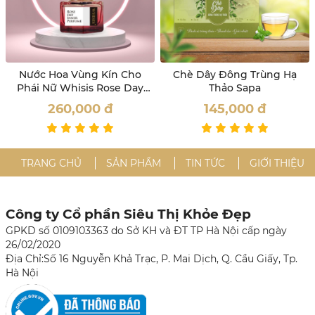
Nước Hoa Vùng Kín Cho
Chè Dây Đông Trùng Hạ
Phái Nữ Whisis Rose Day
Thảo Sapa
Inner Perfume
260,000
đ
145,000
đ
TRANG CHỦ
SẢN PHẨM
TIN TỨC
GIỚI THIỆU
Công ty Cổ phần Siêu Thị Khỏe Đẹp
GPKD số 0109103363 do Sở KH và ĐT TP Hà Nội cấp ngày
26/02/2020
Địa Chỉ:Số 16 Nguyễn Khả Trạc, P. Mai Dịch, Q. Cầu Giấy, Tp.
Hà Nội