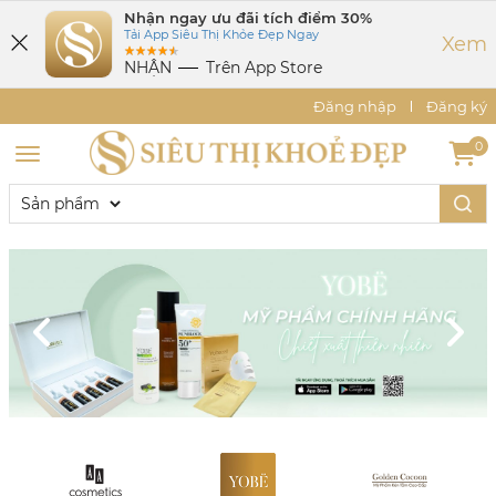
Nhận ngay ưu đãi tích điểm 30%
Tải App Siêu Thị Khỏe Đẹp Ngay
Xem
NHẬN
Trên App Store
Đăng nhập
Đăng ký
0