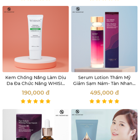
Kem Chống Nắng Làm Dịu
Serum Lotion Thẩm Mỹ
Da Đa Chức Năng WHISIS
Giảm Sạm Nám- Tàn Nhang
Intensive Triple-Shield
Whisis 100ml
190,000
đ
495,000
đ
Sunscreen