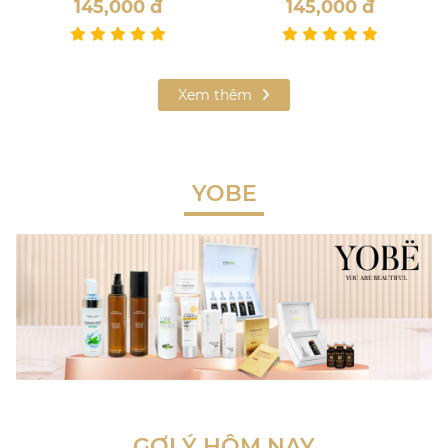
145,000
đ
145,000
đ
Xem thêm
YOBE
GỢI Ý HÔM NAY