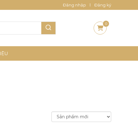
Đăng nhập
Đăng ký
0
IỆU