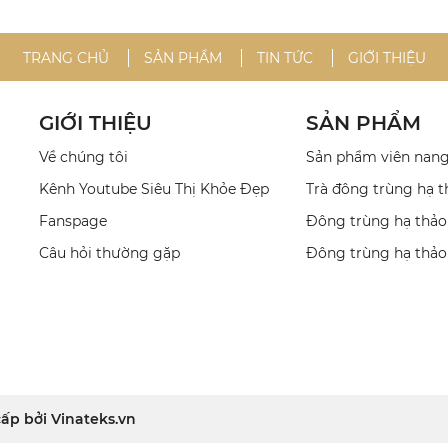
TRANG CHỦ
SẢN PHẨM
TIN TỨC
GIỚI THIỆU
GIỚI THIỆU
SẢN PHẨM
Về chúng tôi
Sản phẩm viên nan
Kênh Youtube Siêu Thị Khỏe Đẹp
Trà đông trùng hạ t
Fanspage
Đông trùng hạ thảo
Câu hỏi thường gặp
Đông trùng hạ thảo
cấp bởi
Vinateks.vn